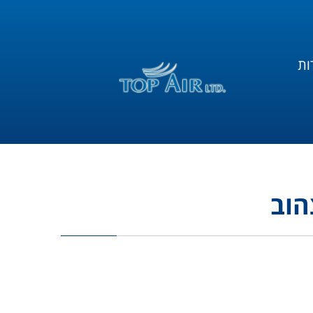
ות
הוב