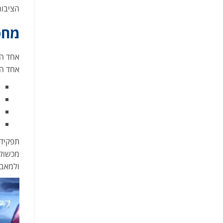
הציבור
מחס
אחד הד
אחד הא
תפקידם
מכשול 
ולמאבט