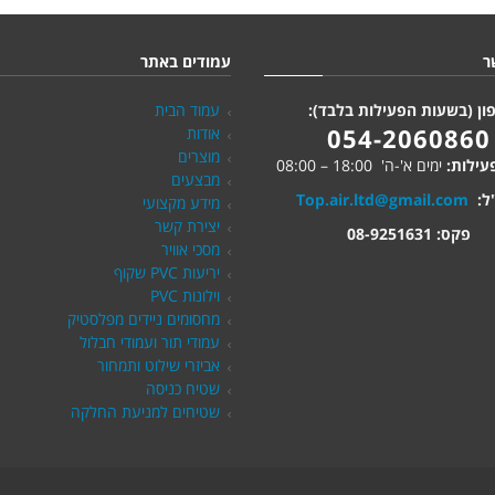
ר
עמודים באתר
ון (בשעות הפעילות בלבד):
עמוד הבית
054-2060860
אודות
מוצרים
עילות:
ימים א'-ה' 18:00 – 08:00
מבצעים
ל:
Top.air.ltd@gmail.com
מידע מקצועי
יצירת קשר
פקס: 08-9251631
מסכי אוויר
יריעות PVC שקוף
וילונות PVC
מחסומים ניידים מפלסטיק
עמודי תור ועמודי חבלול
אביזרי שילוט ותמחור
שטיח כניסה
שטיחים למניעת החלקה