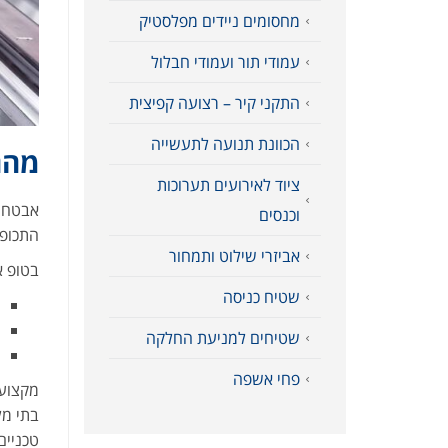
מחסומים ניידים מפלסטיק
עמודי תור ועמודי חבלול
התקני קיר – רצועה קפיצית
הכוונת תנועה לתעשייה
מהם
ציוד לאירועים תערוכות
אבטחה 
וכנסים
התכופו
אביזרי שילוט ותמחור
בטופ א
שטיח כניסה
שטיחים למניעת החלקה
פחי אשפה
מקצוע 
בתי מל
טכניים