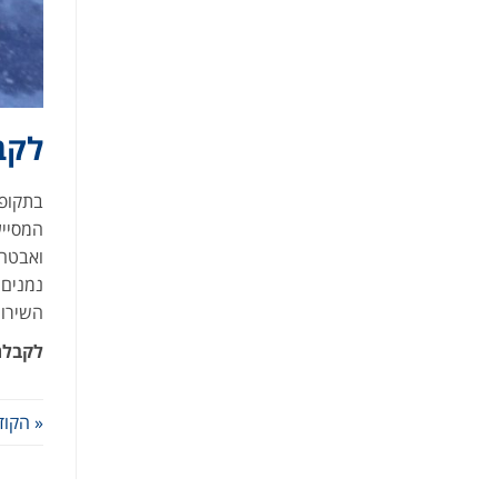
לקב
בתקופת
המסייע
ואבטחה
נמנים 
השירות
לקבלת
« הקוד