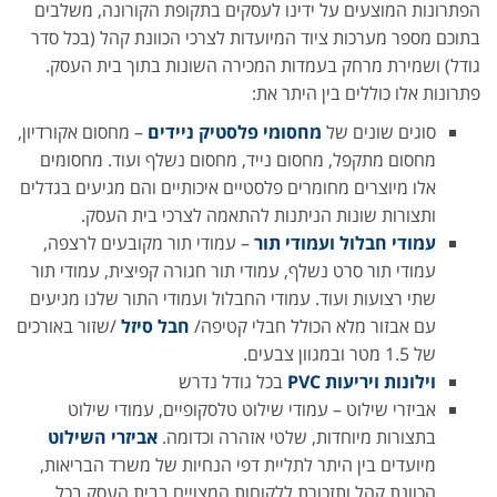
הפתרונות המוצעים על ידינו לעסקים בתקופת הקורונה, משלבים
בתוכם מספר מערכות ציוד המיועדות לצרכי הכוונת קהל (בכל סדר
גודל) ושמירת מרחק בעמדות המכירה השונות בתוך בית העסק.
פתרונות אלו כוללים בין היתר את:
סוגים שונים של
מחסומי פלסטיק ניידים
– מחסום אקורדיון,
מחסום מתקפל, מחסום נייד, מחסום נשלף ועוד. מחסומים
אלו מיוצרים מחומרים פלסטיים איכותיים והם מגיעים בגדלים
ותצורות שונות הניתנות להתאמה לצרכי בית העסק.
עמודי חבלול ועמודי תור
– עמודי תור מקובעים לרצפה,
עמודי תור סרט נשלף, עמודי תור חגורה קפיצית, עמודי תור
שתי רצועות ועוד. עמודי החבלול ועמודי התור שלנו מגיעים
עם אבזור מלא הכולל חבלי קטיפה/
חבל סיזל
/שזור באורכים
של 1.5 מטר ובמגוון צבעים.
וילונות ויריעות PVC
בכל גודל נדרש
אביזרי שילוט – עמודי שילוט טלסקופיים, עמודי שילוט
בתצורות מיוחדות, שלטי אזהרה וכדומה.
אביזרי השילוט
מיועדים בין היתר לתליית דפי הנחיות של משרד הבריאות,
הכוונת קהל ותזכורת ללקוחות המצויים בבית העסק בכל