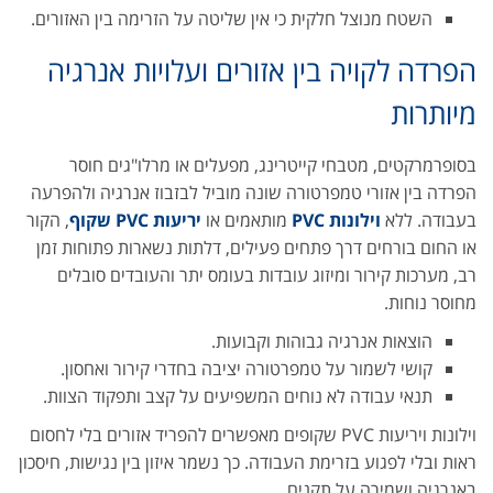
השטח מנוצל חלקית כי אין שליטה על הזרימה בין האזורים.
הפרדה לקויה בין אזורים ועלויות אנרגיה
מיותרות
בסופרמרקטים, מטבחי קייטרינג, מפעלים או מרלו"גים חוסר
הפרדה בין אזורי טמפרטורה שונה מוביל לבזבוז אנרגיה ולהפרעה
בעבודה. ללא
וילונות PVC
מותאמים או
יריעות PVC שקוף
, הקור
או החום בורחים דרך פתחים פעילים, דלתות נשארות פתוחות זמן
רב, מערכות קירור ומיזוג עובדות בעומס יתר והעובדים סובלים
מחוסר נוחות.
הוצאות אנרגיה גבוהות וקבועות.
קושי לשמור על טמפרטורה יציבה בחדרי קירור ואחסון.
תנאי עבודה לא נוחים המשפיעים על קצב ותפקוד הצוות.
וילונות ויריעות PVC שקופים מאפשרים להפריד אזורים בלי לחסום
ראות ובלי לפגוע בזרימת העבודה. כך נשמר איזון בין נגישות, חיסכון
באנרגיה ושמירה על תקנים.