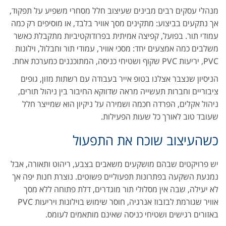
מנהלי עסקים רבים מבינים שעיצוב חלל מסחרי משפיע על תפקוד,
אך נתקעים בביצוע: מתקינים מסך אוויר בלבד, או מוסיפים רק כמה
עמודי תור. בפועל, קפיצה אמיתית בפרודוקטיביות מתקבלת כאשר
משלבים כמה אמצעים יחד: מסכי אוויר, עמודי תור וחבלול, וילונות
PVC, יריעות PVC שקוף ושטיחי כניסה, המתוכננים כמערכת אחת.
הניסיון שנצבר אצלנו בטופ אייר בעבודה עם רשתות מזון, גופים
ציבוריים וחברות תעשייה מראה שדווקא החיבור בין ניהול תורים,
ניהול אקלים, הפרדה חכמה ושמירה על ניקיון הוא שמייצר חלל
שעובד טוב לאורך כל שעות הפעילות.
כשהעיצוב שוכח את התפעול
יש פרויקטים שבהם מושקעים משאבים בצבע, ריהוט ותאורה, אבל
נמנעת השקעה בפתרונות תפעוליים פשוטים. נוצרת חנות יפה אך
לא יעילה, שבה אין מסלולי תור מוגדרים, דלת פתוחה ללא מסך
אוויר שגורמת לבזבוז אנרגיה, חוסר שימוש בוילונות ויריעות PVC
באזורים רגישים ושטיחי כניסה שאינם מותאמים לעומס.